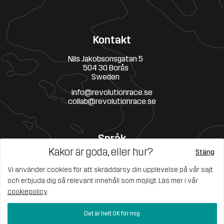
Kontakt
Nils Jakobsonsgatan 5
504 30 Borås
Sweden
info@revolutionrace.se
collab@revolutionrace.se
Språk
Kakor är goda, eller hur?
Stäng
Vi använder cookies för att skräddarsy din upplevelse på vår sajt
och erbjuda dig så relevant innehåll som möjligt. Läs mer i vår
cookiepolicy
.
Det är helt OK för mig