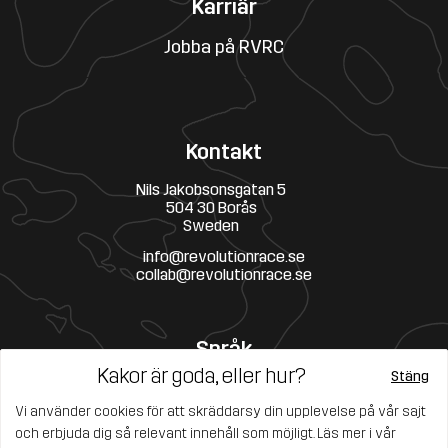
Karriär
Jobba på RVRC
Kontakt
Nils Jakobsonsgatan 5
504 30 Borås
Sweden
info@revolutionrace.se
collab@revolutionrace.se
Språk
Kakor är goda, eller hur?
Stäng
Vi använder cookies för att skräddarsy din upplevelse på vår sajt
och erbjuda dig så relevant innehåll som möjligt. Läs mer i vår