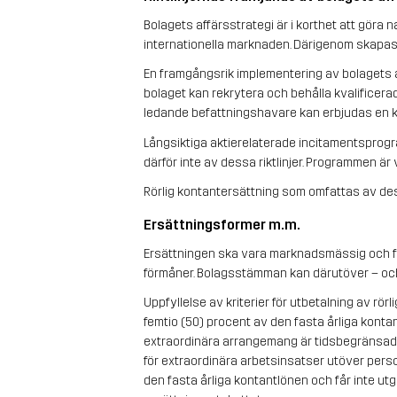
Bolagets affärsstrategi är i korthet att göra nat
internationella marknaden. Därigenom skapas v
En framgångsrik implementering av bolagets aff
bolaget kan rekrytera och behålla kvalificerad
ledande befattningshavare kan erbjudas en ko
Långsiktiga aktierelaterade incitamentsprogr
därför inte av dessa riktlinjer. Programmen ä
Rörlig kontantersättning som omfattas av dessa
Ersättningsformer m.m.
Ersättningen ska vara marknadsmässig och får
förmåner. Bolagsstämman kan därutöver – och 
Uppfyllelse av kriterier för utbetalning av rö
femtio (50) procent av den fasta årliga kontan
extraordinära arrangemang är tidsbegränsade o
för extraordinära arbetsinsatser utöver perso
den fasta årliga kontantlönen och får inte utg