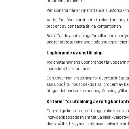
ersättningsutskottet.
Pensionsförmåner, innefattande sjukförsäkrin
Andra förmåner kan innefatta bland annat ytter
procent av den fasta årliga kontantlönen.
Beträffande anställningsförhållanden som lyd
ske för att följa tvingande sådana regler eller
Upphörande av anställning
Vid anställningens upphörande får uppsägning
månaders fulla förmåner.
Därutöver kan ersättning för eventuellt åtag
ska uppgå till högst sextio (60) procent av 
åtagandet om konkurrensbegränsning gäller, 
Kriterier för utdelning av rörlig kontan
Den rörliga kontantersättningen ska vara koppl
individanpassade kvantitativa eller kvalitativ
dess hållbarhet, genom att exempelvis ha en ty