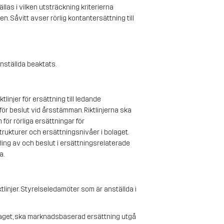
las i vilken utsträckning kriterierna 
. Såvitt avser rörlig kontantersättning till 
anställda beaktats.
linjer för ersättning till ledande 
för beslut vid årsstämman. Riktlinjerna ska 
ör rörliga ersättningar för 
rukturer och ersättningsnivåer i bolaget. 
ing av och beslut i ersättningsrelaterade 
a.
linjer. Styrelseledamöter som är anställda i 
draget, ska marknadsbaserad ersättning utgå 