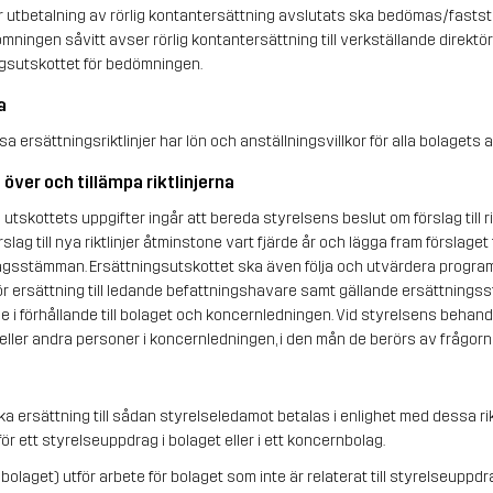
ör utbetalning av rörlig kontantersättning avslutats ska bedömas/faststäl
ningen såvitt avser rörlig kontantersättning till verkställande direktören
gsutskottet för bedömningen.
a
a ersättningsriktlinjer har lön och anställningsvillkor för alla bolagets 
över och tillämpa riktlinjerna
 utskottets uppgifter ingår att bereda styrelsens beslut om förslag till rikt
ag till nya riktlinjer åtminstone vart fjärde år och lägga fram förslaget 
bolagsstämman. Ersättningsutskottet ska även följa och utvärdera program f
för ersättning till ledande befattningshavare samt gällande ersättningsst
i förhållande till bolaget och koncernledningen. Vid styrelsens behandl
 eller andra personer i koncernledningen, i den mån de berörs av frågorn
a ersättning till sådan styrelseledamot betalas i enlighet med dessa rikt
för ett styrelseuppdrag i bolaget eller i ett koncernbolag.
bolaget) utför arbete för bolaget som inte är relaterat till styrelseupp