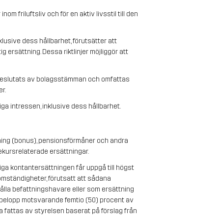
om friluftsliv och för en aktiv livsstil till den 
usive dess hållbarhet, förutsätter att 
ersättning. Dessa riktlinjer möjliggör att 
 beslutats av bolagsstämman och omfattas 
r.
iga intressen, inklusive dess hållbarhet.
ning (bonus), pensionsförmåner och andra 
ekursrelaterade ersättningar.
iga kontantersättningen får uppgå till högst 
omständigheter, förutsatt att sådana 
ålla befattningshavare eller som ersättning 
 belopp motsvarande femtio (50) procent av 
 fattas av styrelsen baserat på förslag från 