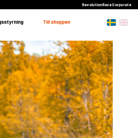
RevolutionRace Corporate
gsstyrning
Till shoppen