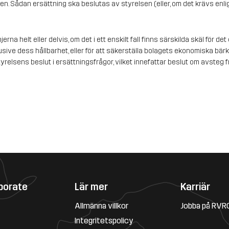
en. Sådan ersättning ska beslutas av styrelsen (eller, om det krävs enl
injerna helt eller delvis, om det i ett enskilt fall finns särskilda skäl för d
usive dess hållbarhet, eller för att säkerställa bolagets ekonomiska bärkr
elsens beslut i ersättningsfrågor, vilket innefattar beslut om avsteg frå
porate
Lär mer
Karriär
Allmänna villkor
Jobba på RVR
Integritetspolicy