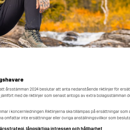
ingshavare
att årsstämman 2024 beslutar att anta nedanstående riktlinjer för ersätt
 jämfört med de riktlinjer som senast antogs av extra bolagsstämman den
mmar i koncernledningen. Riktlinjerna ska tillämpas på ersättningar som av
a omfattar inte ersättningar eller övriga anställningsvillkor som besl
ärsstrategi, långsiktiga intressen och hållbarhet