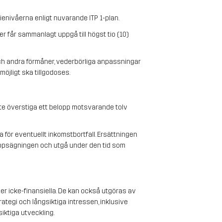
enivåerna enligt nuvarande ITP 1-plan.
r får sammanlagt uppgå till högst tio (10) 
ch andra förmåner, vederbörliga anpassningar 
möjligt ska tillgodoses.
e överstiga ett belopp motsvarande tolv 
ör eventuellt inkomstbortfall. Ersättningen 
ppsägningen och utgå under den tid som 
er icke-finansiella. De kan också utgöras av 
ategi och långsiktiga intressen, inklusive 
iktiga utveckling.