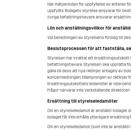
När mätperioden för uppfyllelse av kriterier f
uppfyllts. Bolagets styrelse ansvarar för bedöm
övriga befattningshavare ansvarar ersättnin
Lön och anställningsvillkor för anställd
Vid beredningen av styrelsens förslag till dess
Beslutsprocessen för att fastställa, se 
Styrelsen har inrättat ett ersättningsutskott. I
befattningshavare. Styrelsen ska upprätta försl
gälla till dess att nya riktlinjer antagits av 
koncernledningen, tillämpningen av riktlinjer 
Ersättningsutskottets ledamöter är oberoende 
frågor närvarar inte verkställande direktören
Ersättning till styrelseledamöter
Om en styrelseledamot är anställd i bolaget sk
bolaget får inte erhålla ytterligare ersättning 
Om en styrelseledamot (som inte är anställd i 