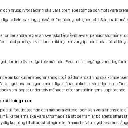
g och grupplivförsäkring, ska vara premiebestämda och motsvara premi
ligare livförsäkring, sjukvårdsförsäkring och tjänstebil. Sådana förmåne
er under andra regler än svenska får, såvitt avser pensionsförmåner o
 fast lokal praxis, varvid dessa riktlinjers övergripande ändamål så långt 
stiden inte överstiga tolv månader. Eventuella avgångsvederlag får int
ande om konkurrensbegränsning utgå. Sådan ersättning ska kompensera f
befattningshavarens genomsnittliga månadsinkomst vid tidpunkten för u
dock som längst under tolv månader efter anställningens upphörande.
tersättning m.m.
ad till förutbestämda och mätbara kriterier som kan vara finansiella ell
a mål. Kriterierna ska vara utformade så att de främjar bolagets affärsstr
dlig koppling till affärsstrategin eller främja befattningshavarens långs