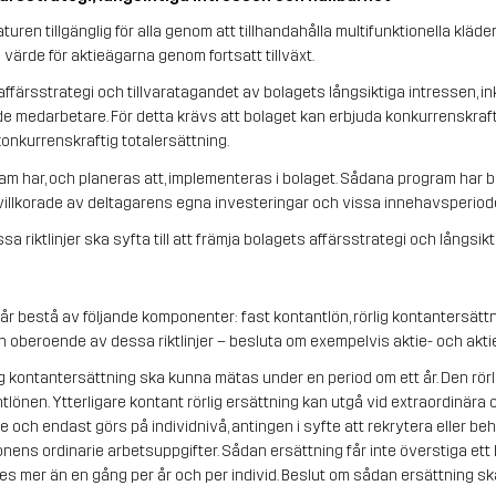
uren tillgänglig för alla genom att tillhandahålla multifunktionella kläder in
ärde för aktieägarna genom fortsatt tillväxt.
ärsstrategi och tillvaratagandet av bolagets långsiktiga intressen, inkl
e medarbetare. För detta krävs att bolaget kan erbjuda konkurrenskraftig 
nkurrenskraftig totalersättning.
am har, och planeras att, implementeras i bolaget. Sådana program har
r villkorade av deltagarens egna investeringar och vissa innehavsperiode
 riktlinjer ska syfta till att främja bolagets affärsstrategi och långsikt
 bestå av följande komponenter: fast kontantlön, rörlig kontantersätt
oberoende av dessa riktlinjer – besluta om exempelvis aktie- och akti
rlig kontantersättning ska kunna mätas under en period om ett år. Den rörl
tlönen. Ytterligare kontant rörlig ersättning kan utgå vid extraordinära 
ch endast görs på individnivå, antingen i syfte att rekrytera eller beh
nens ordinarie arbetsuppgifter. Sådan ersättning får inte överstiga ett
es mer än en gång per år och per individ. Beslut om sådan ersättning ska