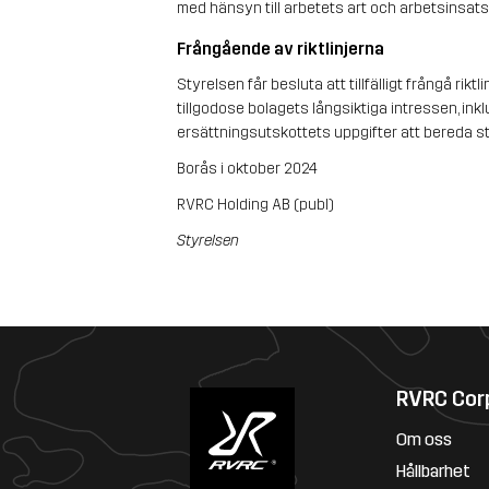
med hänsyn till arbetets art och arbetsinsats
Frångående av riktlinjerna
Styrelsen får besluta att tillfälligt frångå riktl
tillgodose bolagets långsiktiga intressen, inkl
ersättningsutskottets uppgifter att bereda styr
Borås i oktober 2024 
RVRC Holding AB (publ) 
Styrelsen
RVRC Cor
Om oss
Hållbarhet