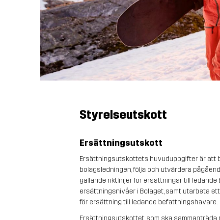
Styrelseutskott
Ersättningsutskott
Ersättningsutskottets huvuduppgifter är att be
bolagsledningen, följa och utvärdera pågående
gällande riktlinjer för ersättningar till led
ersättningsnivåer i Bolaget, samt utarbeta ett
för ersättning till ledande befattningshavare.
Ersättningsutskottet, som ska sammanträda m