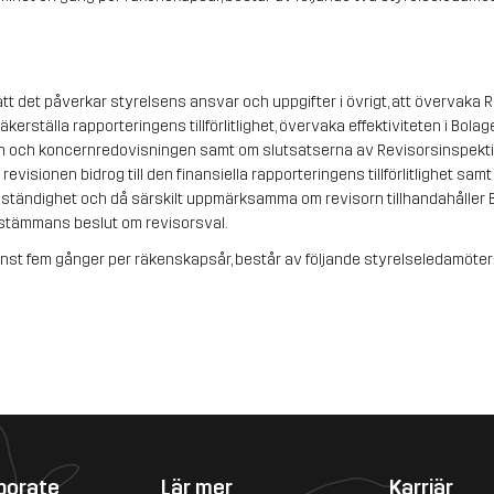
tt det påverkar styrelsens ansvar och uppgifter i övrigt, att övervaka R
rställa rapporteringens tillförlitlighet, övervaka effektiviteten i Bolaget
 och koncernredovisningen samt om slutsatserna av Revisorsinspektion
revisionen bidrog till den finansiella rapporteringens tillförlitlighet samt
ständighet och då särskilt uppmärksamma om revisorn tillhandahåller Bo
gsstämmans beslut om revisorsval. 
t fem gånger per räkenskapsår, består av följande styrelseledamöter: 
porate
Lär mer
Karriär