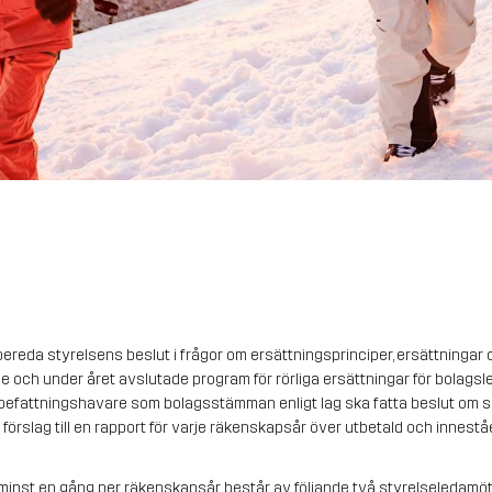
reda styrelsens beslut i frågor om ersättningsprinciper, ersättningar oc
 och under året avslutade program för rörliga ersättningar för bolagsled
ande befattningshavare som bolagsstämman enligt lag ska fatta beslut om 
 förslag till en rapport för varje räkenskapsår över utbetald och innestå
inst en gång per räkenskapsår, består av följande två styrelseledamö