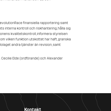
evolutionRace finansiella rapportering samt 
s interna kontroll och riskhantering, hålla sig 
ens kvalitetskontroll, informera styrelsen 
 om vilken funktion utskottet har haft, granska 
laget andra tjänster än revision, samt 
Cecilie Elde (ordförande) och Alexander 
Kontakt