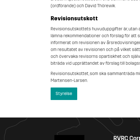
(ordförande) och David Thörewik.
Revisionsutskott
Revisionsutskottets huvuduppgifter är, utan a
lämna rekommendationer och förslag för att säke
informerat om revisionen av årsredovisningen
om resultatet av revisionen och på vilket sätt 
och övervaka revisorns opartiskhet och själv
biträda vid upprättandet av förslag till bola
Revisionsutskottet, som ska sammanträda mins
Martensen-Larsen.
Styrelse
RVRC Cor